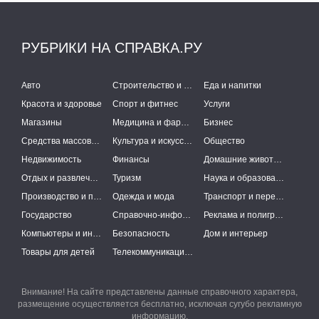
РУБРИКИ НА СПРАВКА.РУ
Авто
Строительство и ремонт
Еда и напитки
Красота и здоровье
Спорт и фитнес
Услуги
Магазины
Медицина и фармацевтика
Бизнес
Средства массовой информации
Культура и искусство
Общество
Недвижимость
Финансы
Домашние животные
Отдых и развлечения
Туризм
Наука и образование
Производство и поставки
Одежда и мода
Транспорт и перевозки
Государство
Справочно-информационные системы
Реклама и полиграфия
Компьютеры и интернет
Безопасность
Дом и интерьер
Товары для детей
Телекоммуникации и связь
Внимание! На сайте представлены данные справочного характера,
размещение осуществляется бесплатно, исключая сугубо рекламную
информацию.