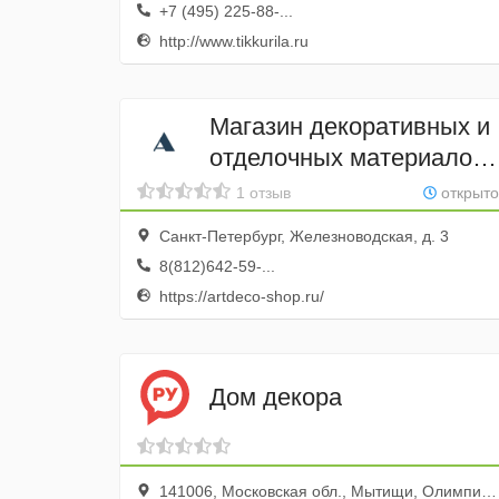
+7 (495) 225-88-...
http://www.tikkurila.ru
Магазин декоративных и
отделочных материалов
ArtDeco
1 отзыв
открыто
Санкт-Петербург, Железноводская, д. 3
8(812)642-59-...
https://artdeco-shop.ru/
Дом декора
141006, Московская обл., Мытищи, Олимпийский просп., 29, корп.1, стр. 1, ТЦ Формат