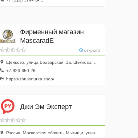
+7 (926) 974-70-...
Фирменный магазин
MascaradЕ
открыто
Щелково, улица Браварская, 1а, Щёлково, Россия
+7-926-650-26-...
https://shtukaturka.shop/
Джи Эм Эксперт
Россия, Московская область, Мытищи, улица Карла Либкнехта, 11/35