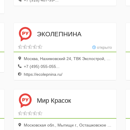
+7 (916) 487-99-...
ЭКОЛЕПНИНА
открыто
Москва, Нахимовский 24, ТВК Экспострой, 2-ой павильон, место 96
+7 (495) 055-055...
https://ecolepnina.ru/
Мир Красок
Московская обл., Мытищи г., Осташковское ш., вл. 1б, пав. 9-15