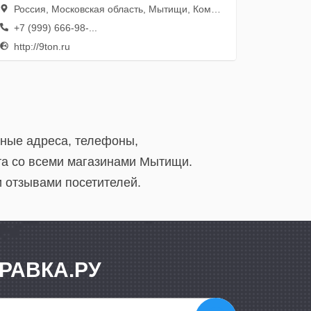
Россия, Московская область, Мытищи, Коммунистическая улица, 25ГкВ, СР Трак-терминал, линия В, пав. 8
+7 (999) 666-98-...
http://9ton.ru
ьные адреса, телефоны,
та со всеми магазинами Мытищи.
и отзывами посетителей.
РАВКА.РУ