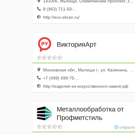
141006, Мытищи, Олимпийский проспект, 32, к. 2, оф. 43
8 (963) 711-50-...
http://eco-ekran.ru/
ВикторияАрт
Московская обл., Мытищи г., ул. Калинина, вл. 6
+7 (499) 499-75-...
http://изделия-из-искусственного-камня.рф
Металлообработка от
Профметстиль
открыто