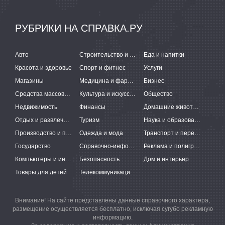
РУБРИКИ НА СПРАВКА.РУ
Авто
Строительство и ремонт
Еда и напитки
Красота и здоровье
Спорт и фитнес
Услуги
Магазины
Медицина и фармацевтика
Бизнес
Средства массовой информации
Культура и искусство
Общество
Недвижимость
Финансы
Домашние животные
Отдых и развлечения
Туризм
Наука и образование
Производство и поставки
Одежда и мода
Транспорт и перевозки
Государство
Справочно-информационные системы
Реклама и полиграфия
Компьютеры и интернет
Безопасность
Дом и интерьер
Товары для детей
Телекоммуникации и связь
Внимание! На сайте представлены данные справочного характера,
размещение осуществляется бесплатно, исключая сугубо рекламную
информацию.