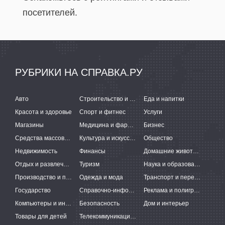
посетителей.
РУБРИКИ НА СПРАВКА.РУ
Авто
Строительство и ремонт
Еда и напитки
Красота и здоровье
Спорт и фитнес
Услуги
Магазины
Медицина и фармацевтика
Бизнес
Средства массовой информации
Культура и искусство
Общество
Недвижимость
Финансы
Домашние животные
Отдых и развлечения
Туризм
Наука и образование
Производство и поставки
Одежда и мода
Транспорт и перевозки
Государство
Справочно-информационные системы
Реклама и полиграфия
Компьютеры и интернет
Безопасность
Дом и интерьер
Товары для детей
Телекоммуникации и связь