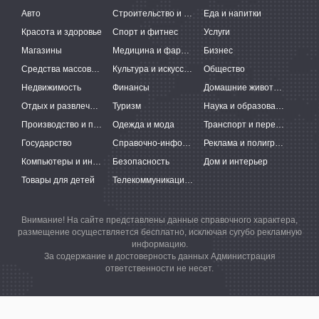
Авто
Строительство и ремонт
Еда и напитки
Красота и здоровье
Спорт и фитнес
Услуги
Магазины
Медицина и фармацевтика
Бизнес
Средства массовой информации
Культура и искусство
Общество
Недвижимость
Финансы
Домашние животные
Отдых и развлечения
Туризм
Наука и образование
Производство и поставки
Одежда и мода
Транспорт и перевозки
Государство
Справочно-информационные системы
Реклама и полиграфия
Компьютеры и интернет
Безопасность
Дом и интерьер
Товары для детей
Телекоммуникации и связь
Внимание! На сайте представлены данные справочного характера,
размещение осуществляется бесплатно, исключая сугубо рекламную
информацию.
За содержание и достоверность данных Администрация
ответственности не несет.