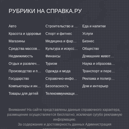
РУБРИКИ НА СПРАВКА.РУ
Авто
Строительство и ремонт
Еда и напитки
Красота и здоровье
Спорт и фитнес
Услуги
Магазины
Медицина и фармацевтика
Бизнес
Средства массовой информации
Культура и искусство
Общество
Недвижимость
Финансы
Домашние животные
Отдых и развлечения
Туризм
Наука и образование
Производство и поставки
Одежда и мода
Транспорт и перевозки
Государство
Справочно-информационные системы
Реклама и полиграфия
Компьютеры и интернет
Безопасность
Дом и интерьер
Товары для детей
Телекоммуникации и связь
Внимание! На сайте представлены данные справочного характера,
размещение осуществляется бесплатно, исключая сугубо рекламную
информацию.
За содержание и достоверность данных Администрация